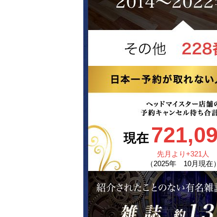
721,0
現在
先月より
+321
人
（
2025
年
10
月現在