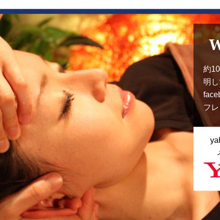
約1
明し
fa
フレ
y