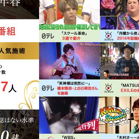
97
人
）