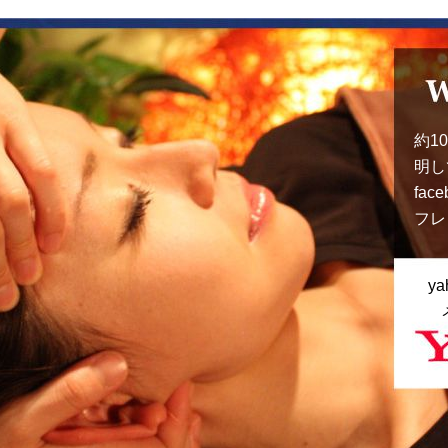
約1
明し
fa
フレ
y