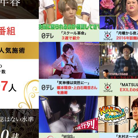
97
人
）