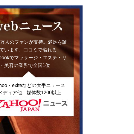
0万人のファンが支持。満足を証
ています。口コミで溢れる
cebookでマッサージ・エステ・リ
・美容の業界で全国1位
ahoo・exiteなどの大手ニュース
メディア他、媒体数1200以上