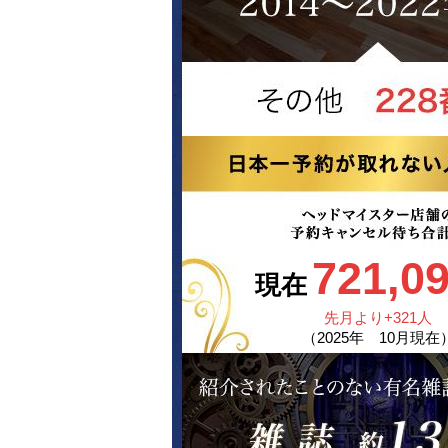
721,0
現在
先月より
+321
人
（
2025
年
10
月現在